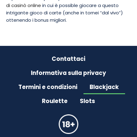
di casinò online
in cui è possible giocare a questo
intrigante gioco di carte (anche in tornei “dal vivo”)
ottenendo i bonus migliori.
Contattaci
Informativa sulla privacy
Termini e condizioni
Blackjack
Roulette
Slots