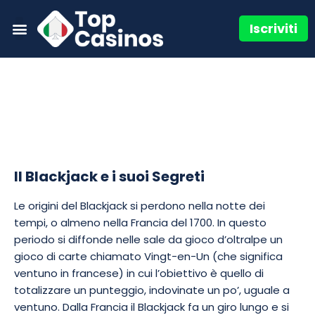
Iscriviti
Blackjack
Il Blackjack e i suoi Segreti
Le origini del Blackjack si perdono nella notte dei
tempi, o almeno nella Francia del 1700. In questo
periodo si diffonde nelle sale da gioco d’oltralpe un
gioco di carte chiamato Vingt-en-Un (che significa
ventuno in francese) in cui l’obiettivo è quello di
totalizzare un punteggio, indovinate un po’, uguale a
ventuno. Dalla Francia il Blackjack fa un giro lungo e si