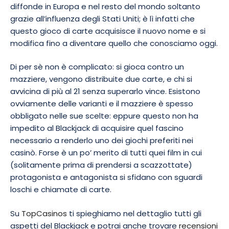
diffonde in Europa e nel resto del mondo soltanto
grazie all’influenza degli Stati Uniti; è lì infatti che
questo gioco di carte acquisisce il nuovo nome e si
modifica fino a diventare quello che conosciamo oggi.
Di per sè non è complicato: si gioca contro un
mazziere, vengono distribuite due carte, e chi si
avvicina di più al 21 senza superarlo vince. Esistono
ovviamente delle varianti e il mazziere è spesso
obbligato nelle sue scelte: eppure questo non ha
impedito al Blackjack di acquisire quel fascino
necessario a renderlo uno dei giochi preferiti nei
casinò. Forse è un po’ merito di tutti quei film in cui
(solitamente prima di prendersi a scazzottate)
protagonista e antagonista si sfidano con sguardi
loschi e chiamate di carte.
Su
TopCasinos
ti spieghiamo nel dettaglio tutti gli
aspetti del Blackjack e potrai anche trovare
recensioni